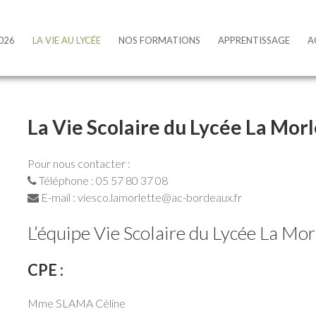
La Vie Scolaire
026
LA VIE AU LYCÉE
NOS FORMATIONS
APPRENTISSAGE
A
La Vie Scolaire du Lycée La Morl
Pour nous contacter :
Téléphone : 05 57 80 37 08
E-mail : viesco.lamorlette@ac-bordeaux.fr
L’équipe Vie Scolaire du Lycée La Morl
CPE :
Mme SLAMA Céline