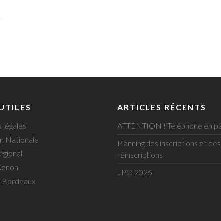
–
 UTILES
ARTICLES RÉCENTS
 légales
ATTENTION ! Téléphone en pa
n Nationale
Planning des inscriptions et des
égional
réinscriptions
Cenon
JPO 2026
e Bordeaux