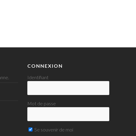
CONNEXION
nne.
Identifiant
Mot de passe
Se souvenir de moi