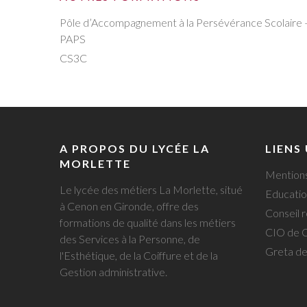
Pôle d’Accompagnement à la Persévérance Scolaire 
PAPS
CS3C
A PROPOS DU LYCÉE LA
LIENS
MORLETTE
Mentions
Le lycée des métiers La Morlette, situé
Educatio
à Cenon en Gironde, offre des
Conseil r
formations de qualité dans les métiers
CIO de 
des Services à la Personne, de
Greta d
l'Esthétique, de la Coiffure et de la
Gestion administrative.