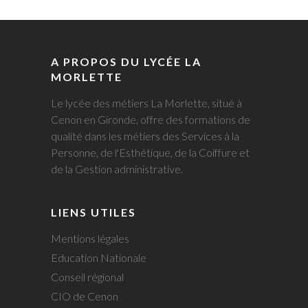
A PROPOS DU LYCÉE LA
MORLETTE
Le lycée des métiers La Morlette, situé à
Cenon en Gironde, offre des formations de
qualité dans les métiers des Services à la
Personne, de l'Esthétique, de la Coiffure et
de la Gestion administrative.
LIENS UTILES
Mentions légales
Education Nationale
Conseil régional
CIO de Cenon