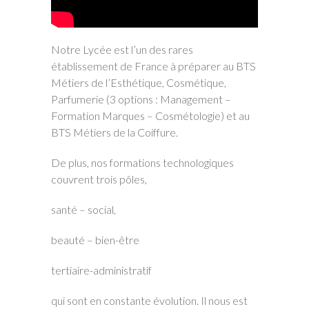
Notre Lycée est l’un des rares
établissement de France à préparer au BTS
Métiers de l’Esthétique, Cosmétique,
Parfumerie (3 options : Management –
Formation Marques – Cosmétologie) et au
BTS Métiers de la Coiffure.
De plus, nos formations technologiques
couvrent trois pôles,
santé – social,
beauté – bien-être
tertiaire-administratif
qui sont en constante évolution. Il nous est