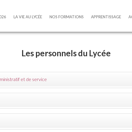
Les équipes
026
LA VIE AU LYCÉE
NOS FORMATIONS
APPRENTISSAGE
A
Les personnels du Lycée
inistratif et de service