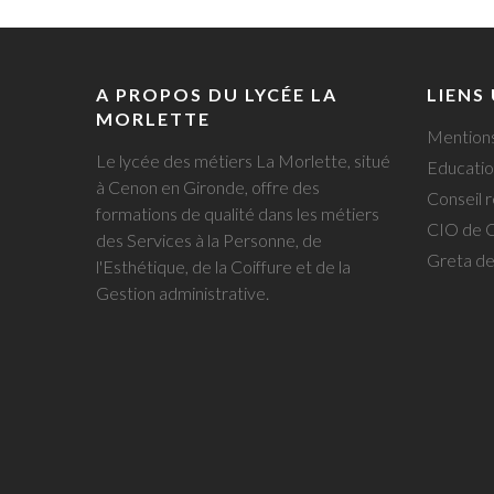
A PROPOS DU LYCÉE LA
LIENS
MORLETTE
Mentions
Le lycée des métiers La Morlette, situé
Educatio
à Cenon en Gironde, offre des
Conseil r
formations de qualité dans les métiers
CIO de 
des Services à la Personne, de
Greta d
l'Esthétique, de la Coiffure et de la
Gestion administrative.