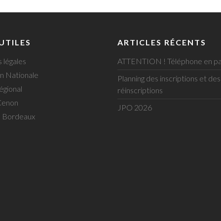
 UTILES
ARTICLES RÉCENTS
 légales
ATTENTION ! Téléphone en pa
n Nationale
Planning des inscriptions et des
égional
réinscriptions
Cenon
JPO 2026
e Bordeaux