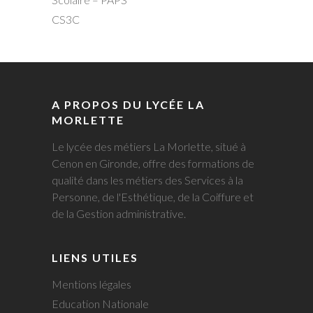
CS3C
A PROPOS DU LYCÉE LA
MORLETTE
Le lycée des métiers La Morlette, situé à
Cenon en Gironde, offre des formations de
qualité dans les métiers des Services à la
Personne, de l'Esthétique, de la Coiffure et
de la Gestion administrative.
LIENS UTILES
Mentions légales
Education Nationale