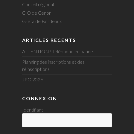
Conseil régional
CIO de Cenon
Greta de Bordeaux
ARTICLES RÉCENTS
ATTENTION ! Téléphone en panne.
Planning des inscriptions et des
réinscriptions
JPO 2026
CONNEXION
Identifiant