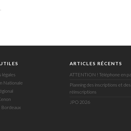
–
 UTILES
ARTICLES RÉCENTS
 légales
ATTENTION ! Téléphone en pa
n Nationale
Planning des inscriptions et des
égional
réinscriptions
Cenon
JPO 2026
e Bordeaux