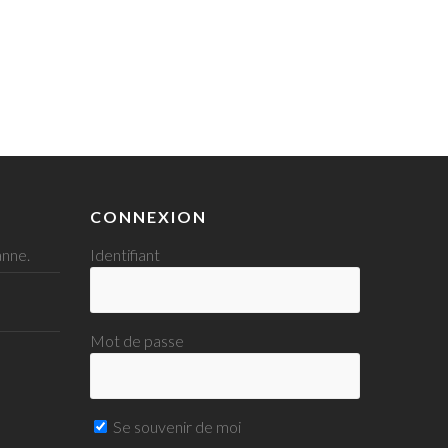
CONNEXION
nne.
Identifiant
Mot de passe
Se souvenir de moi