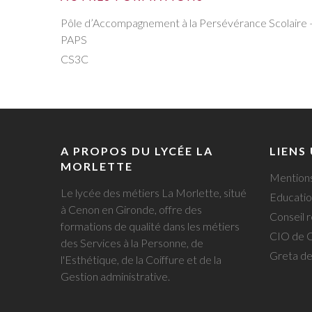
Pôle d’Accompagnement à la Persévérance Scolaire 
PAPS
CS3C
A PROPOS DU LYCÉE LA
LIENS
MORLETTE
Mentions
Le lycée des métiers La Morlette, situé
Educatio
à Cenon en Gironde, offre des
Conseil r
formations de qualité dans les métiers
CIO de 
des Services à la Personne, de
Greta d
l'Esthétique, de la Coiffure et de la
Gestion administrative.