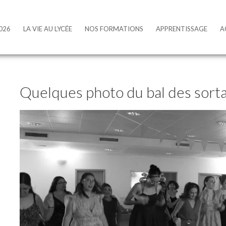
vivre ensemble
026
LA VIE AU LYCÉE
NOS FORMATIONS
APPRENTISSAGE
A
Quelques photo du bal des sort