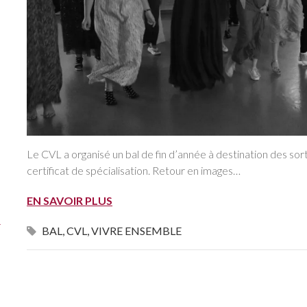
Le CVL a organisé un bal de fin d’année à destination des sor
certificat de spécialisation. Retour en images…
EN SAVOIR PLUS
F
BAL
,
CVL
,
VIVRE ENSEMBLE