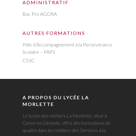
ADMINISTRATIF
Bac Pro AGORA
AUTRES FORMATIONS
Pôle d’Accompagnement à la Persévérance
Scolaire – PAPS
CS3C
A PROPOS DU LYCÉE LA
MORLETTE
Le lycée des métiers La Morlette, situé à
Cenon en Gironde, offre des formations de
qualité dans les métiers des Services à la